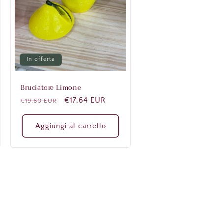
In offerta
Bruciatore Limone
Prezzo
Prezzo
€17,64 EUR
€19,60 EUR
di
scontato
listino
Aggiungi al carrello