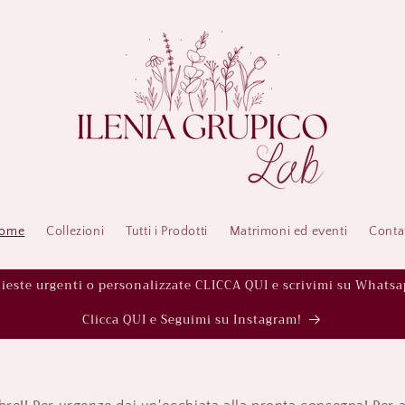
ome
Collezioni
Tutti i Prodotti
Matrimoni ed eventi
Contat
hieste urgenti o personalizzate CLICCA QUI e scrivimi su Whatsa
Clicca QUI e Seguimi su Instagram!