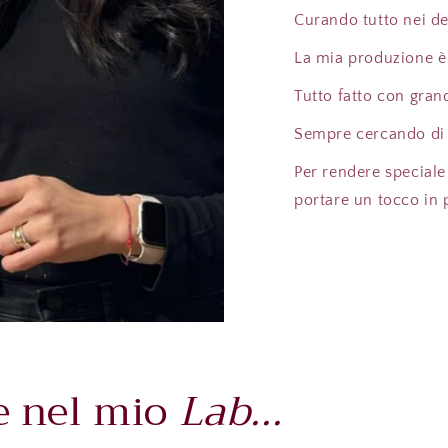
Curando tutto nei de
La mia produzione è
Tutto fatto con gran
Sempre cercando di 
Per rendere special
portare un tocco in 
e nel mio
Lab...