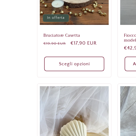
In offerta
Bruciatore Casetta
Fiocc
modell
Prezzo
Prezzo
€17,90 EUR
€19,90 EUR
Prez
€42,
di
scontato
di
listino
listi
Scegli opzioni
A