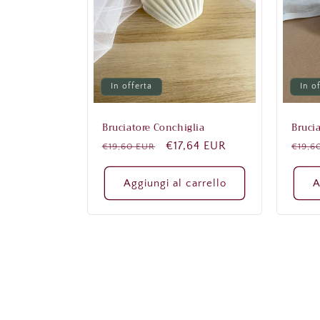
In offerta
In o
Bruciatore Conchiglia
Bruci
Prezzo
Prezzo
€17,64 EUR
Prez
€19,60 EUR
€19,6
di
scontato
di
listino
listi
Aggiungi al carrello
A