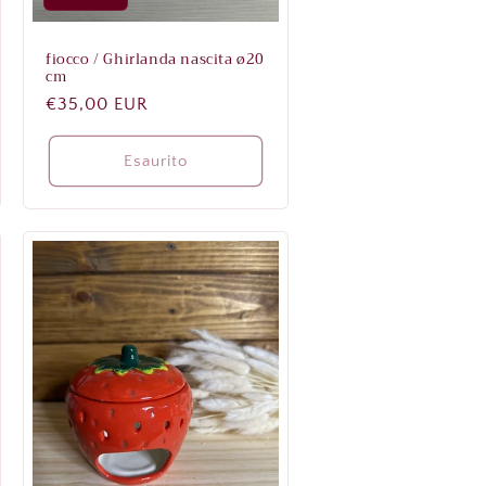
fiocco / Ghirlanda nascita ø20
cm
Prezzo
€35,00 EUR
di
listino
Esaurito