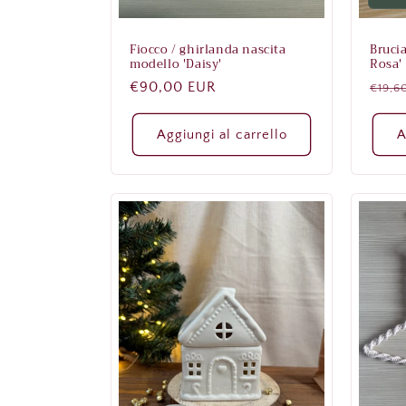
Fiocco / ghirlanda nascita
Brucia
modello 'Daisy'
Rosa'
Prezzo
€90,00 EUR
Prez
€19,6
di
di
listino
listi
Aggiungi al carrello
A