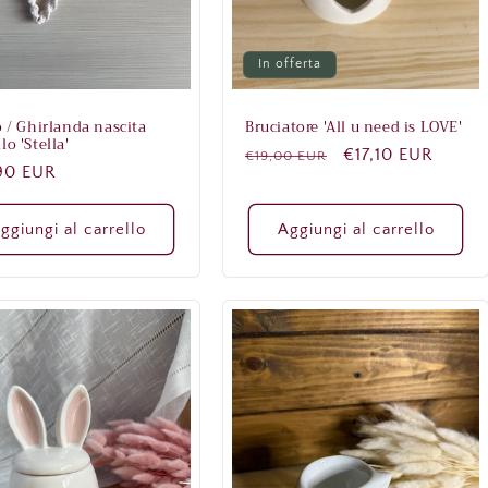
In offerta
Bruciatore 'All u need is LOVE'
o / Ghirlanda nascita
o 'Stella'
Prezzo
Prezzo
€17,10 EUR
€19,00 EUR
zo
90 EUR
di
scontato
listino
no
ggiungi al carrello
Aggiungi al carrello