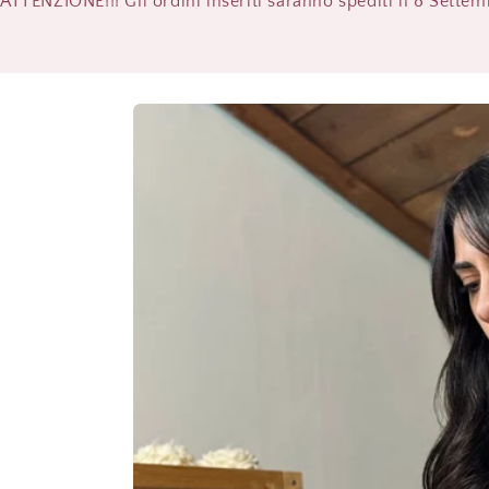
ATTENZIONE!!! Gli ordini inseriti saranno spediti il 8 Sette