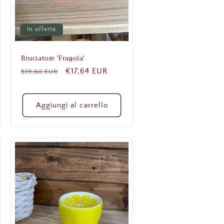
In offerta
Bruciatore 'Fragola'
Prezzo
Prezzo
€17,64 EUR
€19,60 EUR
di
scontato
listino
Aggiungi al carrello