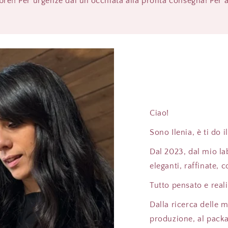
mbre!! Per urgenze dai un'occhiata alla pronta consegna! Per 
Ciao!
Sono Ilenia, è ti d
Dal 2023, dal mio la
eleganti, raffinate, 
Tutto pensato e rea
Dalla ricerca delle m
produzione, al packa