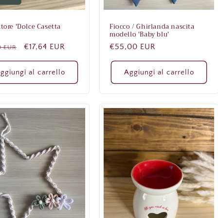
tore 'Dolce Casetta
Fiocco / Ghirlanda nascita
modello 'Baby blu'
zo
Prezzo
€17,64 EUR
Prezzo
€55,00 EUR
0 EUR
scontato
di
no
listino
ggiungi al carrello
Aggiungi al carrello