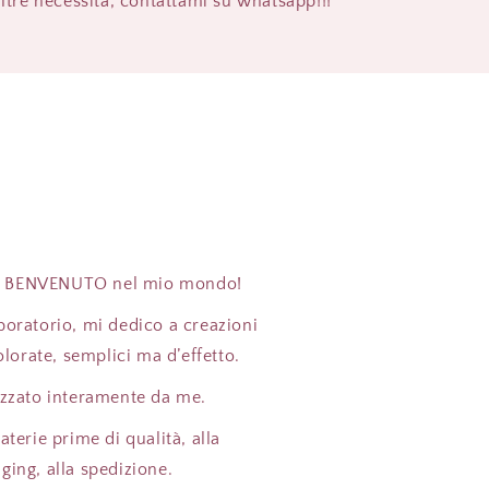
altre necessità, contattami su whatsapp!!!
o il BENVENUTO nel mio mondo!
boratorio, mi dedico a creazioni
colorate, semplici ma d’effetto.
lizzato interamente da me.
aterie prime di qualità, alla
ging, alla spedizione.