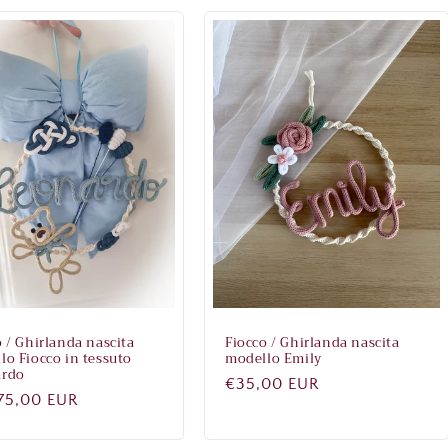
o / Ghirlanda nascita
Fiocco / Ghirlanda nascita
lo Fiocco in tessuto
modello Emily
ardo
Prezzo
€35,00 EUR
zo
75,00 EUR
di
listino
no