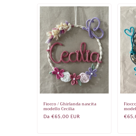
Fiocco / Ghirlanda nascita
Fiocc
modello Cecilia
model
Prezzo
Da €65,00 EUR
Prez
€65,
di
di
listino
listi