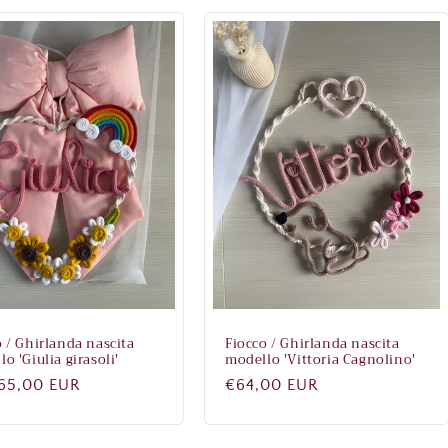
o / Ghirlanda nascita
Fiocco / Ghirlanda nascita
o 'Giulia girasoli'
modello 'Vittoria Cagnolino'
zo
65,00 EUR
Prezzo
€64,00 EUR
di
no
listino