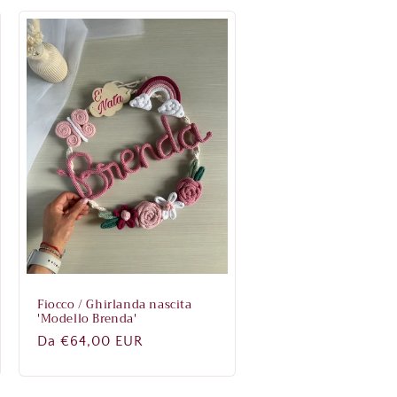
listino
Fiocco / Ghirlanda nascita
'Modello Brenda'
Prezzo
Da €64,00 EUR
di
listino