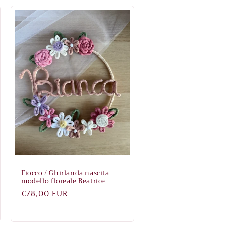
Fiocco / Ghirlanda nascita
modello floreale Beatrice
Prezzo
€78,00 EUR
di
listino