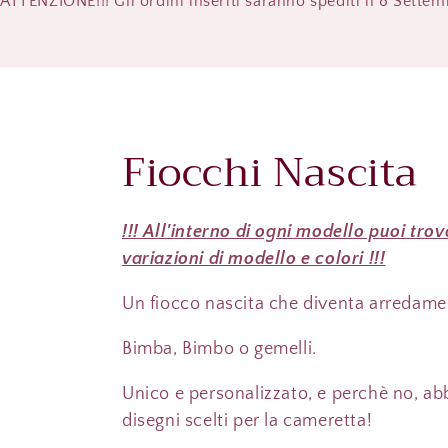
ATTENZIONE!!! Gli ordini inseriti saranno spediti il 8 Sette
C
Fiocchi Nascita
o
!!! All'interno di ogni modello puoi tro
l
variazioni di modello e colori !!!
l
Un fiocco nascita che diventa arredame
Bimba, Bimbo o gemelli.
e
Unico e personalizzato, e perchè no, abb
z
disegni scelti per la cameretta!