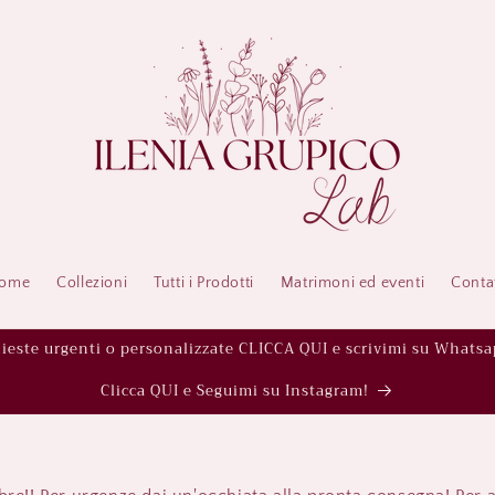
ome
Collezioni
Tutti i Prodotti
Matrimoni ed eventi
Contat
hieste urgenti o personalizzate CLICCA QUI e scrivimi su Whatsa
Clicca QUI e Seguimi su Instagram!