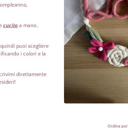
 compleanno,
 e
cucito
a mano,
 quindi puoi scegliere
icando i colori e la
scrivimi direttamente
esideri!
Ordina per