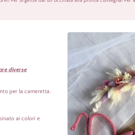
mbre!! Per urgenze dai un'occhiata alla pronta consegna! Per 
vare diverse
nto per la cameretta.
inato ai colori e