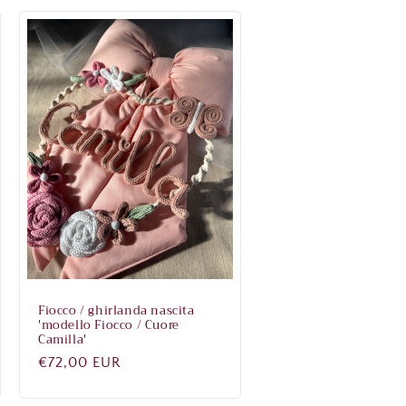
Fiocco / ghirlanda nascita
'modello Fiocco / Cuore
Camilla'
Prezzo
€72,00 EUR
di