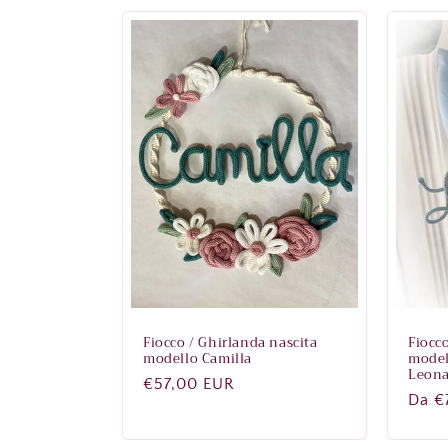
Fiocco / Ghirlanda nascita
Fiocc
modello Camilla
model
Leon
Prezzo
€57,00 EUR
Prez
Da €
di
di
listino
listi