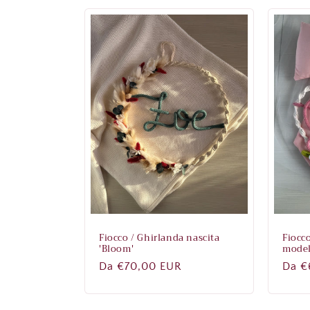
Fiocco / Ghirlanda nascita
Fiocc
'Bloom'
modell
Prezzo
Da €70,00 EUR
Prez
Da €
di
di
listino
listi