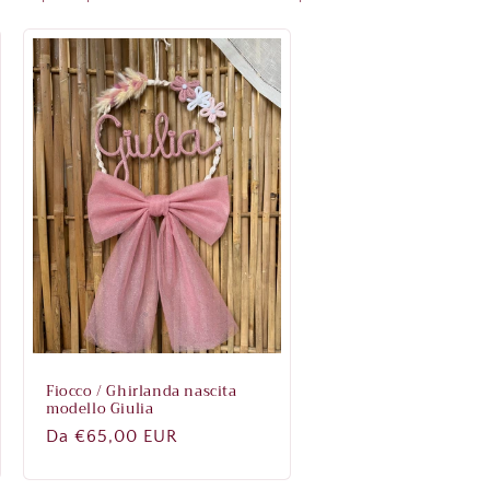
Fiocco / Ghirlanda nascita
modello Giulia
Prezzo
Da €65,00 EUR
di
listino