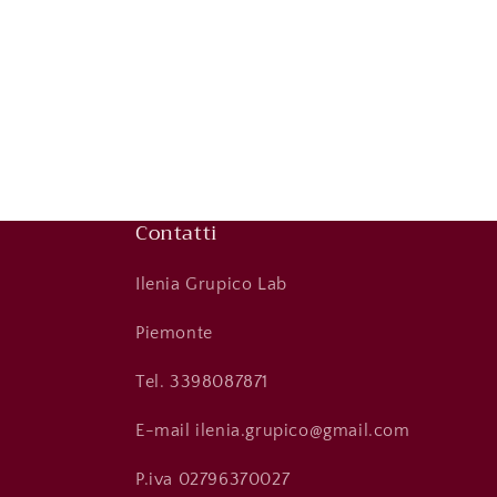
Contatti
Ilenia Grupico Lab
Piemonte
Tel. 3398087871
E-mail ilenia.grupico@gmail.com
P.iva 02796370027