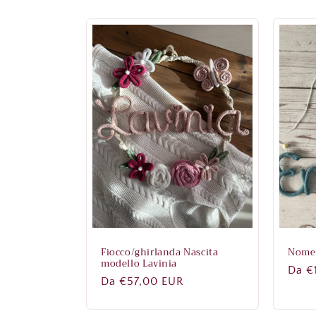
Fiocco/ghirlanda Nascita
Nome 
modello Lavinia
Prez
Da €
Prezzo
Da €57,00 EUR
di
di
listi
listino