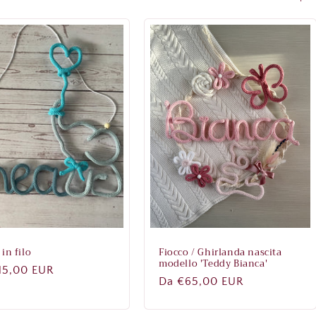
in filo
Fiocco / Ghirlanda nascita
modello 'Teddy Bianca'
zo
15,00 EUR
Prezzo
Da €65,00 EUR
di
no
listino