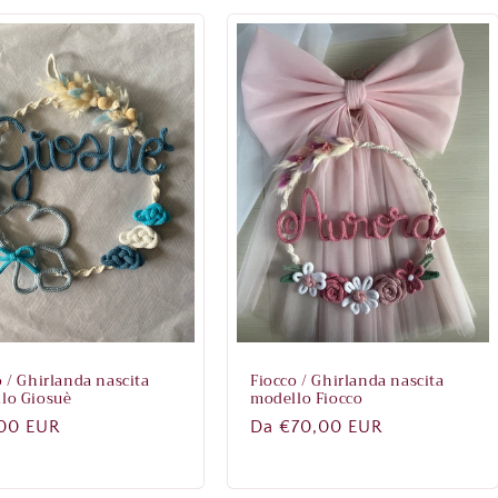
o / Ghirlanda nascita
Fiocco / Ghirlanda nascita
lo Giosuè
modello Fiocco
zo
00 EUR
Prezzo
Da €70,00 EUR
di
no
listino