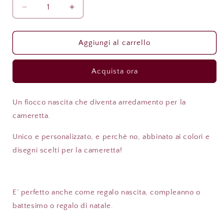
Diminuisci
Aumenta
quantità
quantità
per
per
Fiocco
Fiocco
Aggiungi al carrello
/
/
Ghirlanda
Ghirlanda
Acquista ora
nascita
nascita
modello
modello
Virginia
Virginia
Un fiocco nascita che diventa arredamento per la
cameretta.
Unico e personalizzato, e perchè no, abbinato ai colori e
disegni scelti per la cameretta!
E’ perfetto anche come regalo nascita, compleanno o
battesimo o regalo di natale.