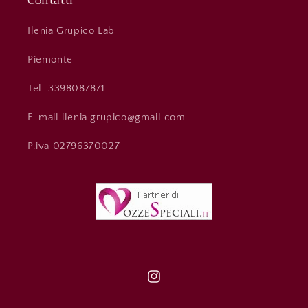
Contatti
Ilenia Grupico Lab
Piemonte
Tel. 3398087871
E-mail ilenia.grupico@gmail.com
P.iva 02796370027
Instagram