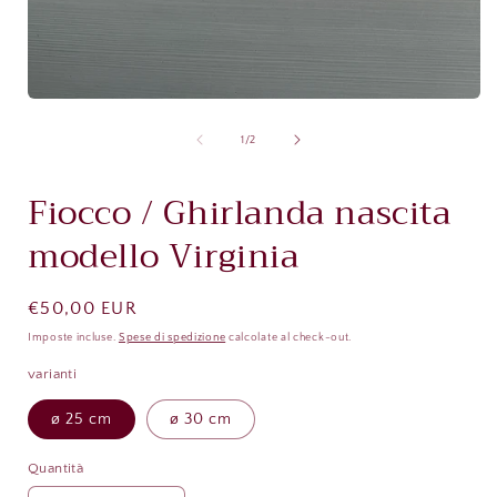
Apri
A
contenuti
c
multimediali
m
su
1
/
2
1
in
i
finestra
f
Fiocco / Ghirlanda nascita
modale
modello Virginia
Prezzo
€50,00 EUR
di
Imposte incluse.
Spese di spedizione
calcolate al check-out.
listino
varianti
ø 25 cm
ø 30 cm
Quantità