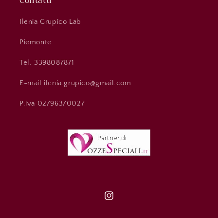
Contatti
Ilenia Grupico Lab
Piemonte
Tel. 3398087871
E-mail ilenia.grupico@gmail.com
P.iva 02796370027
Instagram