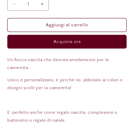
Diminuisci
Aumenta
quantità
quantità
per
per
Fiocco
Fiocco
Aggiungi al carrello
/
/
Ghirlanda
Ghirlanda
Acquista ora
nascita
nascita
modello
modello
floreale
floreale
Un fiocco nascita che diventa arredamento per la
Beatrice
Beatrice
cameretta.
Unico e personalizzato, e perchè no, abbinato ai colori e
disegni scelti per la cameretta!
E’ perfetto anche come regalo nascita, compleanno o
battesimo o regalo di natale.