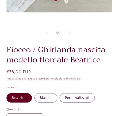
Apri
contenuti
multimediali
A
1
c
in
m
su
1
/
5
finestra
modale
i
f
Fiocco / Ghirlanda nascita
modello floreale Beatrice
Prezzo
€78,00 EUR
di
Imposte incluse.
Spese di spedizione
calcolate al check-out.
listino
colori
Beatrice
Bianca
Personalizzati
Quantità