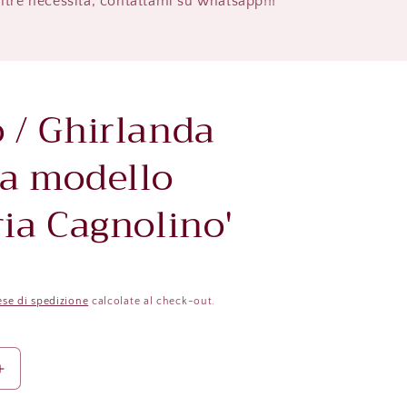
altre necessità, contattami su whatsapp!!!
 / Ghirlanda
ta modello
ria Cagnolino'
se di spedizione
calcolate al check-out.
Aumenta
quantità