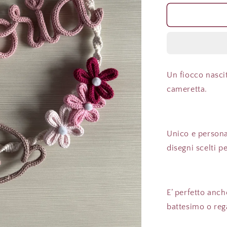
per
Fiocco
/
Ghirlanda
nascita
modello
&#39;Vittori
Un fiocco nasci
Cagnolino&
cameretta.
Unico e personal
disegni scelti p
E’ perfetto anc
battesimo o rega