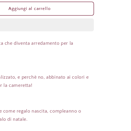
per
Fiocco
Aggiungi al carrello
/
Ghirlanda
nascita
modello
a
&#39;Vittoria
ta che diventa arredamento per la
#39;
Cagnolino&#39;
izzato, e perchè no, abbinato ai colori e
er la cameretta!
he come regalo nascita, compleanno o
lo di natale.