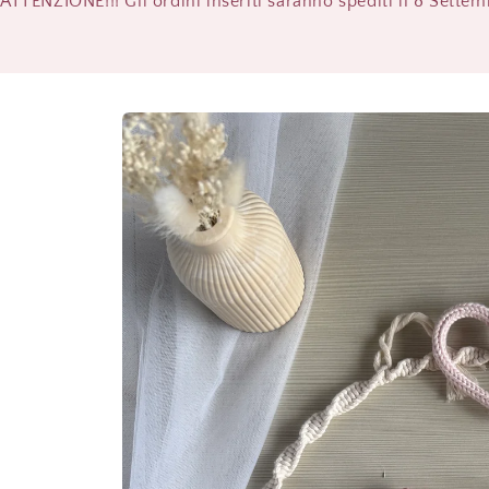
ATTENZIONE!!! Gli ordini inseriti saranno spediti il 8 Sette
Passa alle
informazioni
sul
prodotto