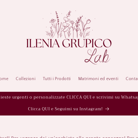
ome
Collezioni
Tutti i Prodotti
Matrimoni ed eventi
Contat
hieste urgenti o personalizzate CLICCA QUI e scrivimi su Whatsa
Clicca QUI e Seguimi su Instagram!